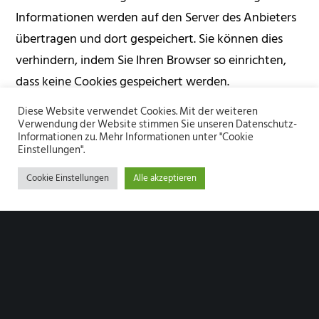
Informationen werden auf den Server des Anbieters
übertragen und dort gespeichert. Sie können dies
verhindern, indem Sie Ihren Browser so einrichten,
dass keine Cookies gespeichert werden.
Diese Website verwendet Cookies. Mit der weiteren
Wir haben mit dem Anbieter einen entsprechenden
Verwendung der Website stimmen Sie unseren Datenschutz-
Informationen zu. Mehr Informationen unter "Cookie
Vertrag zur Auftragsdatenverarbeitung
Einstellungen".
abgeschlossen. Die Datenverarbeitung erfolgt auf
Cookie Einstellungen
Alle akzeptieren
Basis der gesetzlichen Bestimmungen des § 96 Abs 3
TKG sowie des Art 6 Abs 1 lit a der DSGVO. Unser
Anliegen im Sinne der DSGVO ist die Verbesserung
unseres Angebotes und unseres Webauftritts. Da
uns die Privatsphäre unserer Nutzer wichtig ist,
werden die Nutzerdaten pseudonymisiert.